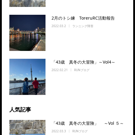
2月のトシ練 ToreruRC活動報告
2022.03.2
ランニング障害
「43歳 真冬の大冒険」～Vol4～
2022.02.21
RUNブログ
人気記事
「43歳 真冬の大冒険」 ～Vol ５～
2022.03.3
RUNブログ