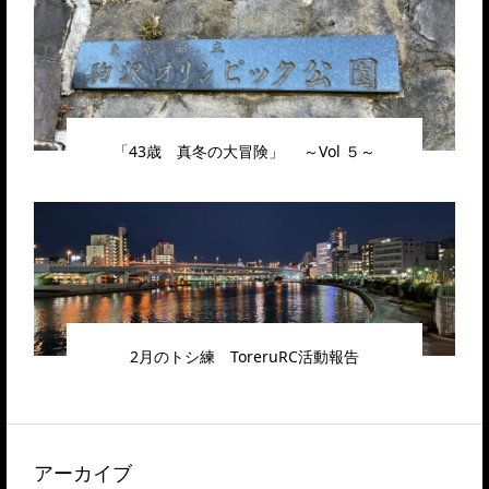
「43歳 真冬の大冒険」 ～Vol ５～
2月のトシ練 ToreruRC活動報告
アーカイブ