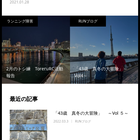
2021.01.28
ランニング障害
RUNブログ
2月のトシ練 ToreruRC活動
「43歳 真冬の大冒険」～
報告
Vol4～
最近の記事
「43歳 真冬の大冒険」 ～Vol ５～
2022.03.3
RUNブログ