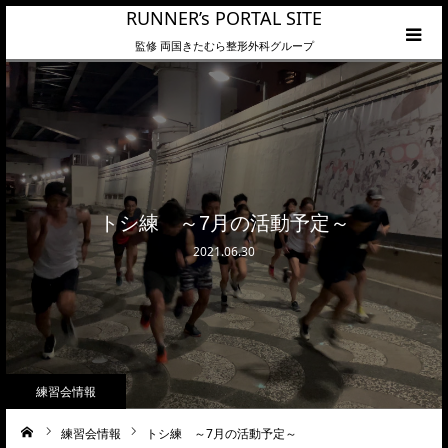
RUNNER’s PORTAL SITE
監修 両国きたむら整形外科グループ
HOME
カテゴリーメニュー
トシ練 ～7月の活動予定～
2021.06.30
練習会情報
練習会情報
トシ練 ～7月の活動予定～
ーム