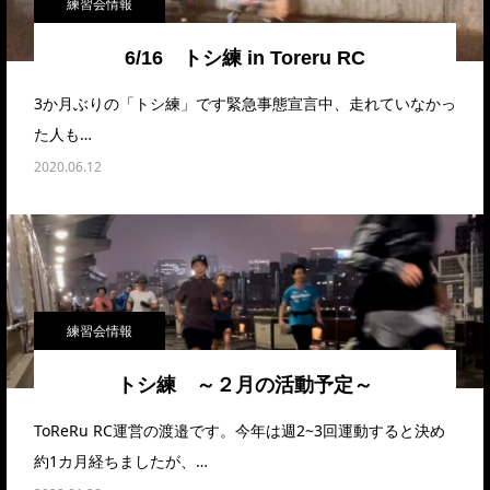
練習会情報
6/16 トシ練 in Toreru RC
3か月ぶりの「トシ練」です緊急事態宣言中、走れていなかっ
た人も…
2020.06.12
練習会情報
トシ練 ～２月の活動予定～
ToReRu RC運営の渡邉です。今年は週2~3回運動すると決め
約1カ月経ちましたが、…