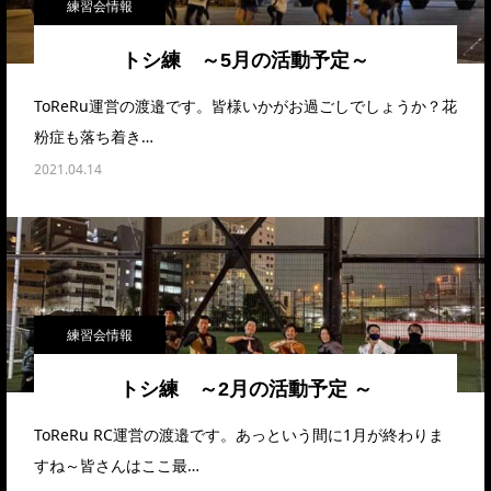
練習会情報
トシ練 ～5月の活動予定～
ToReRu運営の渡邉です。皆様いかがお過ごしでしょうか？花
粉症も落ち着き…
2021.04.14
練習会情報
トシ練 ～2月の活動予定 ～
ToReRu RC運営の渡邉です。あっという間に1月が終わりま
すね～皆さんはここ最…