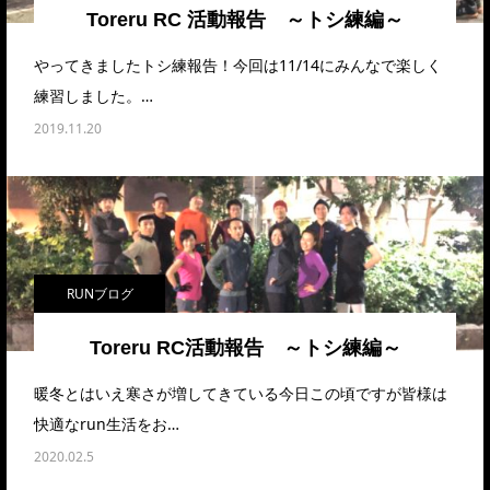
Toreru RC 活動報告 ～トシ練編～
やってきましたトシ練報告！今回は11/14にみんなで楽しく
練習しました。…
2019.11.20
RUNブログ
Toreru RC活動報告 ～トシ練編～
暖冬とはいえ寒さが増してきている今日この頃ですが皆様は
快適なrun生活をお…
2020.02.5