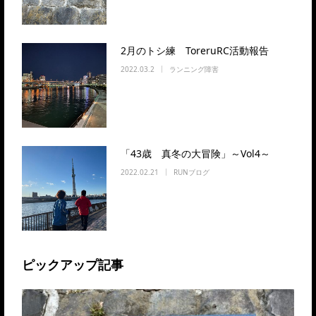
2月のトシ練 ToreruRC活動報告
2022.03.2
ランニング障害
「43歳 真冬の大冒険」～Vol4～
2022.02.21
RUNブログ
ピックアップ記事