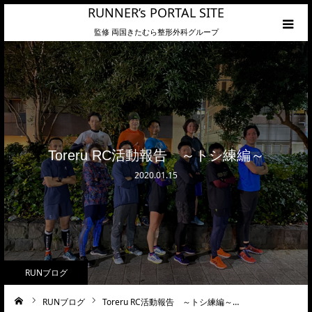
RUNNER’s PORTAL SITE
監修 両国きたむら整形外科グループ
HOME
カテゴリーメニュー
Toreru RC活動報告 ～トシ練編～
2020.01.15
RUNブログ
RUNブログ
Toreru RC活動報告 ～トシ練編～…
ーム