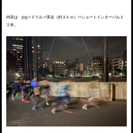
内容は jog⇒ドリル⇒実走（約３ｋｍ）⇒ショートインターバル１
２本。