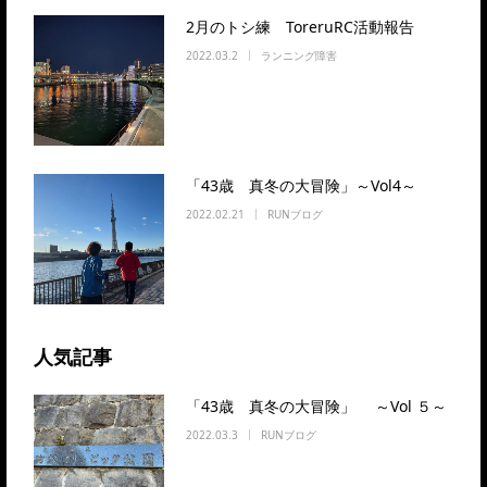
2月のトシ練 ToreruRC活動報告
2022.03.2
ランニング障害
「43歳 真冬の大冒険」～Vol4～
2022.02.21
RUNブログ
人気記事
「43歳 真冬の大冒険」 ～Vol ５～
2022.03.3
RUNブログ