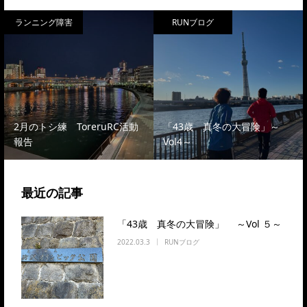
ランニング障害
RUNブログ
2月のトシ練 ToreruRC活動
「43歳 真冬の大冒険」～
報告
Vol4～
最近の記事
「43歳 真冬の大冒険」 ～Vol ５～
2022.03.3
RUNブログ