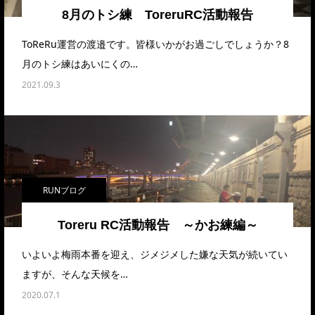
8月のトシ練 ToreruRC活動報告
ToReRu運営の渡邉です。皆様いかがお過ごしでしょうか？8
月のトシ練はあいにくの…
2021.09.3
RUNブログ
Toreru RC活動報告 ～かお練編～
いよいよ梅雨本番を迎え、ジメジメした嫌な天気が続いてい
ますが、そんな天候を…
2020.07.1