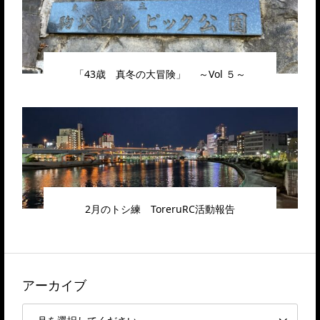
「43歳 真冬の大冒険」 ～Vol ５～
2月のトシ練 ToreruRC活動報告
アーカイブ